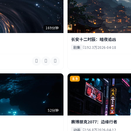
169分钟
长安十二时辰：暗夜追凶
剧集
192.3万
2026-04-18
8.9
52分钟
赛博朋克2077：边缘行者
动画
156.8万
2026-04-12