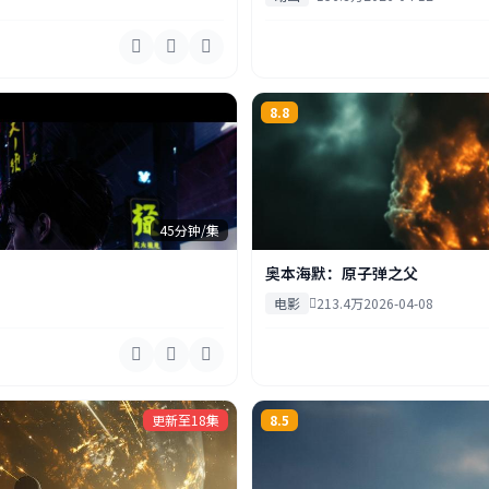
8.8
45分钟/集
奥本海默：原子弹之父
电影
213.4万
2026-04-08
更新至18集
8.5