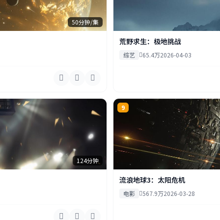
50分钟/集
荒野求生：极地挑战
综艺
65.4万
2026-04-03
9
124分钟
流浪地球3：太阳危机
电影
567.9万
2026-03-28