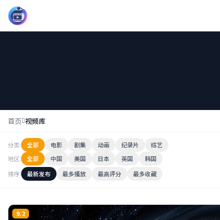
影界中心13
首页
视频库
分类:
全部
电影
剧集
动画
纪录片
综艺
地区:
全部
中国
美国
日本
英国
韩国
排序:
最新发布
最多播放
最高评分
最多收藏
9.2