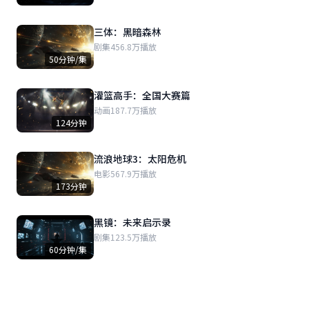
三体：黑暗森林
剧集
456.8万播放
50分钟/集
灌篮高手：全国大赛篇
动画
187.7万播放
124分钟
流浪地球3：太阳危机
电影
567.9万播放
173分钟
黑镜：未来启示录
剧集
123.5万播放
60分钟/集