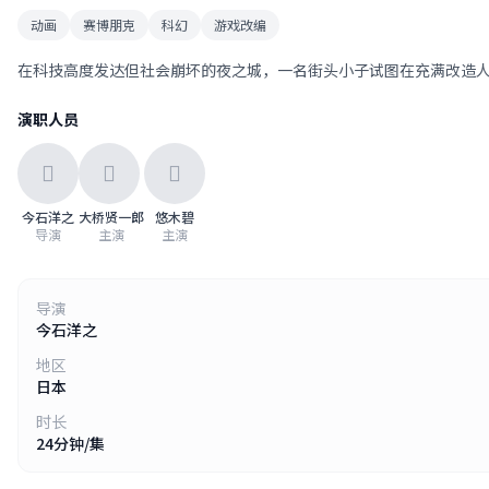
动画
赛博朋克
科幻
游戏改编
在科技高度发达但社会崩坏的夜之城，一名街头小子试图在充满改造
演职人员
今石洋之
大桥贤一郎
悠木碧
导演
主演
主演
导演
今石洋之
地区
日本
时长
24分钟/集