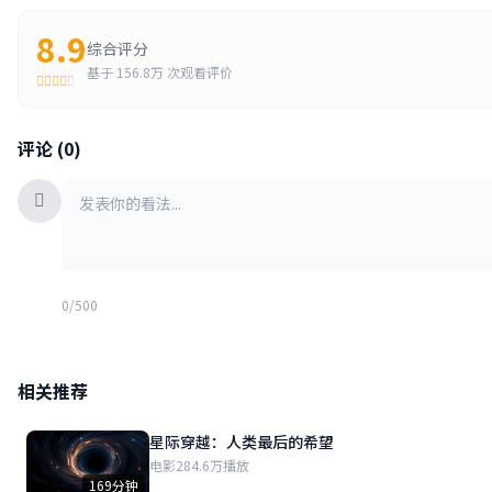
8.9
综合评分
基于
156.8万
次观看评价
评论 (0)
0/500
相关推荐
星际穿越：人类最后的希望
电影
284.6万播放
169分钟