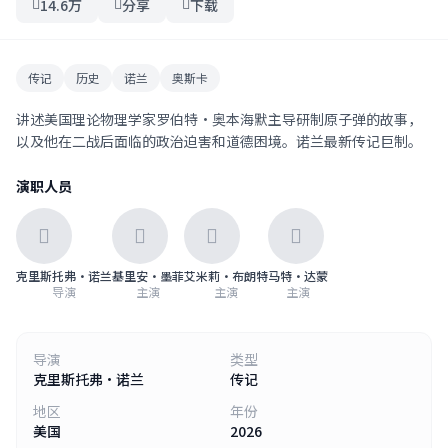
14.6万
分享
下载
传记
历史
诺兰
奥斯卡
讲述美国理论物理学家罗伯特·奥本海默主导研制原子弹的故事，
以及他在二战后面临的政治迫害和道德困境。诺兰最新传记巨制。
演职人员
克里斯托弗·诺兰
基里安·墨菲
艾米莉·布朗特
马特·达蒙
导演
主演
主演
主演
导演
类型
克里斯托弗·诺兰
传记
地区
年份
美国
2026