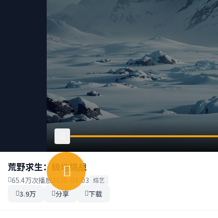
荒野求生：极地挑战
65.4万次播放
2026-04-03
综艺
3.9万
分享
下载