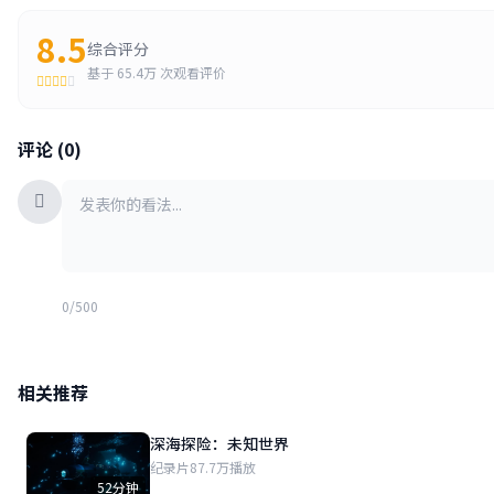
8.5
综合评分
基于
65.4万
次观看评价
评论 (0)
0/500
相关推荐
深海探险：未知世界
纪录片
87.7万播放
52分钟