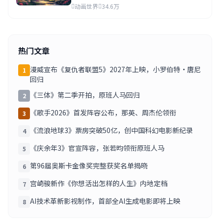
动画世界
34.6万
热门文章
漫威宣布《复仇者联盟5》2027年上映，小罗伯特·唐尼
1
回归
《三体》第二季开拍，原班人马回归
2
《歌手2026》首发阵容公布，那英、周杰伦领衔
3
《流浪地球3》票房突破50亿，创中国科幻电影新纪录
4
《庆余年3》官宣阵容，张若昀领衔原班人马
5
第96届奥斯卡金像奖完整获奖名单揭晓
6
宫崎骏新作《你想活出怎样的人生》内地定档
7
AI技术革新影视制作，首部全AI生成电影即将上映
8