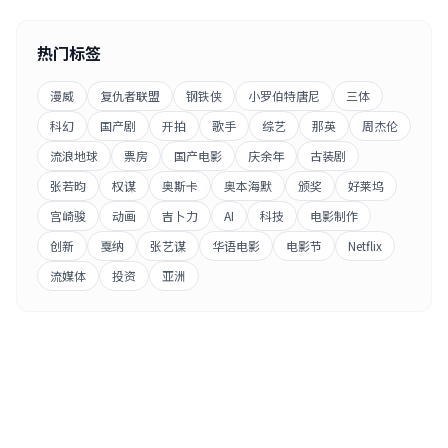
热门标签
漫威
复仇者联盟
钢铁侠
小罗伯特唐尼
三体
科幻
国产剧
开拍
歌手
综艺
那英
周杰伦
流浪地球
票房
国产电影
庆余年
古装剧
张若昀
权谋
奥斯卡
奥本海默
颁奖
好莱坞
宫崎骏
动画
吉卜力
AI
科技
电影制作
创新
戛纳
张艺谋
华语电影
电影节
Netflix
流媒体
投资
亚洲