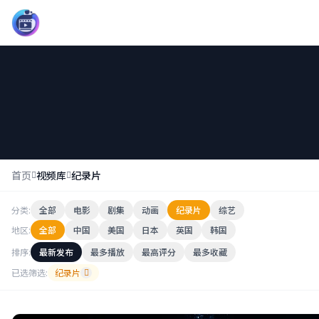
影界中心13
首页
视频库
纪录片
分类:
全部
电影
剧集
动画
纪录片
综艺
地区:
全部
中国
美国
日本
英国
韩国
排序:
最新发布
最多播放
最高评分
最多收藏
已选筛选:
纪录片